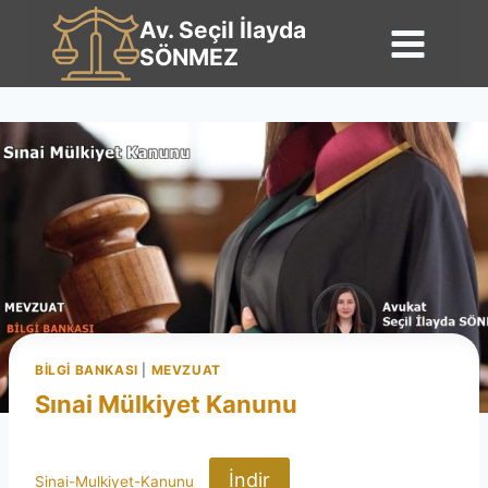
İçeriğe
Av. Seçil İlayda
geç
SÖNMEZ
BILGI BANKASI
|
MEVZUAT
Sınai Mülkiyet Kanunu
İndir
Sinai-Mulkiyet-Kanunu